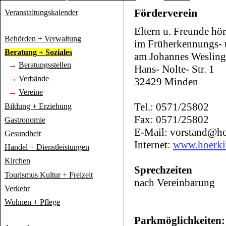
Förderverein
Veranstaltungskalender
Eltern u. Freunde hö
Behörden + Verwaltung
im Früherkennungs-
Beratung + Soziales
am Johannes Weslin
→
Beratungsstellen
Hans- Nolte- Str. 1
→
Verbände
32429 Minden
→
Vereine
Tel.: 0571/25802
Bildung + Erziehung
Fax: 0571/25802
Gastronomie
E-Mail: vorstand@ho
Gesundheit
Internet:
www.hoerki
Handel + Dienstleistungen
Kirchen
Sprechzeiten
Tourismus Kultur + Freizeit
nach Vereinbarung
Verkehr
Wohnen + Pflege
Parkmöglichkeiten: