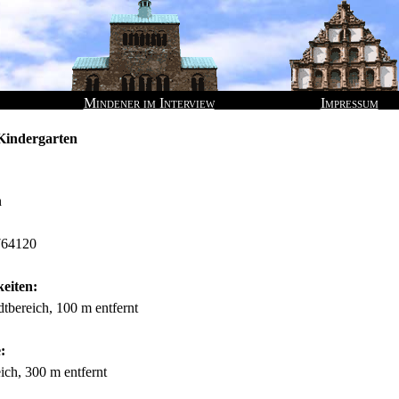
Mindener im Interview
Impressum
 Kindergarten
n
764120
eiten:
dtbereich, 100 m entfernt
:
ich, 300 m entfernt