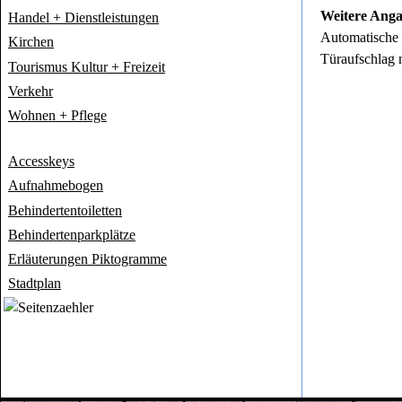
Weitere Ang
Handel + Dienstleistungen
Automatische 
Kirchen
Türaufschlag 
Tourismus Kultur + Freizeit
Verkehr
Wohnen + Pflege
Accesskeys
Aufnahmebogen
Behindertentoiletten
Behindertenparkplätze
Erläuterungen Piktogramme
Stadtplan