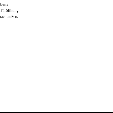
aben:
Türöffnung.
nach außen.