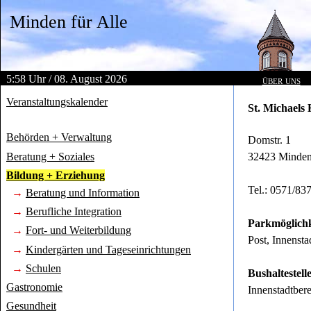
Minden für Alle
5:58 Uhr / 08. August 2026
über uns
Veranstaltungskalender
St. Michaels
Behörden + Verwaltung
Domstr. 1
Beratung + Soziales
32423 Minde
Bildung + Erziehung
Tel.: 0571/83
→
Beratung und Information
→
Berufliche Integration
Parkmöglichk
→
Fort- und Weiterbildung
Post, Innensta
→
Kindergärten und Tageseinrichtungen
→
Schulen
Bushaltestelle
Gastronomie
Innenstadtbere
Gesundheit