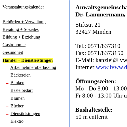
Anwaltsgemeinscha
Veranstaltungskalender
Dr. Lammermann, 
Behörden + Verwaltung
Stiftstr. 21
Beratung + Soziales
32427 Minden
Bildung + Erziehung
Gastronomie
Tel.: 0571/837310
Fax: 0571/8373150
Gesundheit
E-Mail: kanzlei@lv
Handel + Dienstleistungen
Internet:
www.lvww.d
→
Arbeitnehmerüberlassung
→
Bäckereien
Öffnungszeiten:
→
Banken
Mo - Do 8.00 - 13.00
→
Bastelbedarf
Fr 8.00 - 13.00 Uhr 
→
Blumen
→
Bücher
Bushaltestelle:
→
Dienstleistungen
50 m entfernt
→
Elektro