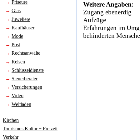
→
Friseure
Weitere Angaben:
→
Glas
Zugang ebenerdig
Aufzüge
→
Juweliere
Erfahrungen im Umga
→
Kaufhäuser
behinderten Mensche
→
Mode
→
Post
→
Rechtsanwälte
→
Reisen
→
Schlüsseldienste
→
Steuerberater
→
Versicherungen
→
Video
→
Weltladen
Kirchen
Tourismus Kultur + Freizeit
Verkehr