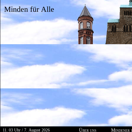
Minden für Alle
11.
03
Uhr
/
7.
August
2026
Über uns
Mindener i