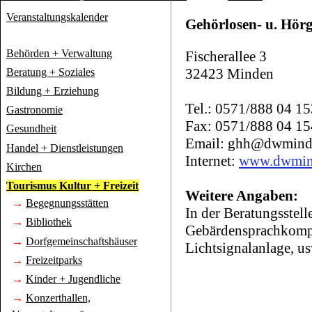
Veranstaltungskalender
Gehörlosen- u. Hörg
Behörden + Verwaltung
Fischerallee 3
32423 Minden
Beratung + Soziales
Bildung + Erziehung
Tel.: 0571/888 04 15
Gastronomie
Fax: 0571/888 04 15
Gesundheit
Email: ghh@dwmind
Handel + Dienstleistungen
Internet:
www.dwmin
Kirchen
Tourismus Kultur + Freizeit
Weitere Angaben:
→
Begegnungsstätten
In der Beratungsstelle
→
Bibliothek
Gebärdensprachkompet
→
Dorfgemeinschaftshäuser
Lichtsignalanlage, us
→
Freizeitparks
→
Kinder + Jugendliche
→
Konzerthallen,