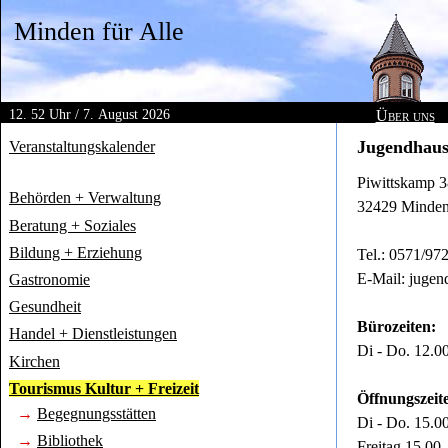
Minden für Alle
12.
52
Uhr
/
7.
August
2026
Über uns
Jugendhaus
Veranstaltungskalender
Piwittskamp 3
Behörden + Verwaltung
32429 Minde
Beratung + Soziales
Bildung + Erziehung
Tel.: 0571/97
E-Mail: juge
Gastronomie
Gesundheit
Bürozeiten:
Handel + Dienstleistungen
Di - Do. 12.0
Kirchen
Tourismus Kultur + Freizeit
Öffnungszeit
→
Begegnungsstätten
Di - Do. 15.0
→
Bibliothek
Freitag 15.00 