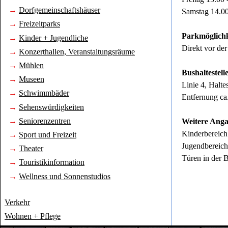
→
Dorfgemeinschaftshäuser
Samstag 14.00
→
Freizeitparks
Parkmöglichk
→
Kinder + Jugendliche
Direkt vor der
→
Konzerthallen, Veranstaltungsräume
→
Mühlen
Bushaltestelle
→
Museen
Linie 4, Halte
→
Schwimmbäder
Entfernung ca
→
Sehenswürdigkeiten
→
Seniorenzentren
Weitere Ang
Kinderbereich 
→
Sport und Freizeit
Jugendbereich 
→
Theater
Türen in der B
→
Touristikinformation
→
Wellness und Sonnenstudios
Verkehr
Wohnen + Pflege