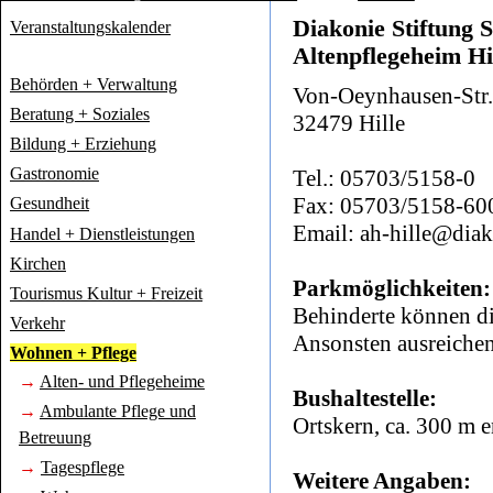
Diakonie Stiftung 
Veranstaltungskalender
Altenpflegeheim Hi
Behörden + Verwaltung
Von-Oeynhausen-Str.
Beratung + Soziales
32479 Hille
Bildung + Erziehung
Gastronomie
Tel.: 05703/5158-0
Fax: 05703/5158-60
Gesundheit
Email: ah-hille@diak
Handel + Dienstleistungen
Kirchen
Parkmöglichkeiten:
Tourismus Kultur + Freizeit
Behinderte können di
Verkehr
Ansonsten ausreiche
Wohnen + Pflege
→
Alten- und Pflegeheime
Bushaltestelle:
→
Ambulante Pflege und
Ortskern, ca. 300 m e
Betreuung
→
Tagespflege
Weitere Angaben: