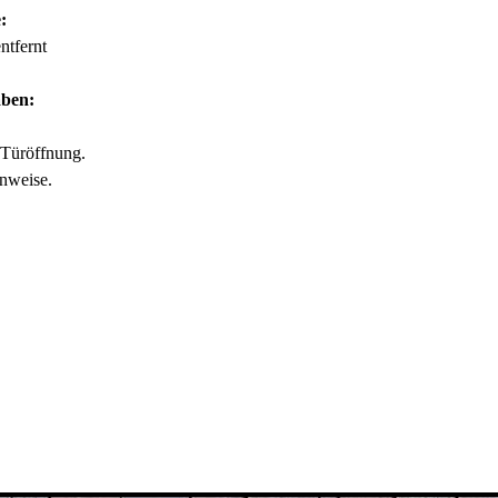
:
tfernt
aben:
Türöffnung.
nweise.